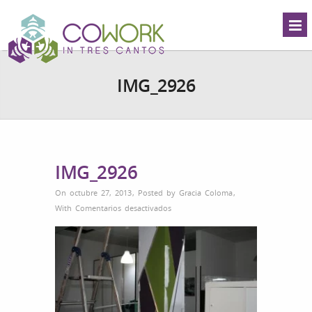
IMG_2926
IMG_2926
On octubre 27, 2013
,
Posted by
Gracia Coloma
,
en
With
Comentarios desactivados
IMG_2926