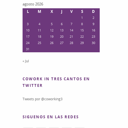
agosto 2026
L
M
X
J
V
S
D
1
2
3
4
5
6
7
8
9
10
11
12
13
14
15
16
17
18
19
20
21
22
23
24
25
26
27
28
29
30
31
« Jul
COWORK IN TRES CANTOS EN
TWITTER
Tweets por @coworking3
SIGUENOS EN LAS REDES