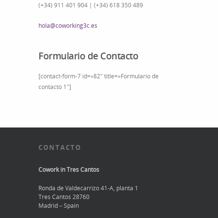
(+34) 911 401 904 | (+34) 618 350 489
hola@coworking3c.es
Formulario de Contacto
[contact-form-7 id=»82″ title=»Formulario de
contacto 1″]
CONTACTO
Cowork in Tres Cantos
Ronda de Valdecarrizo 41-A, planta 1
Tres Cantos 28760
Madrid – Spain