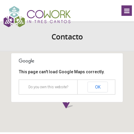
Contacto
Cowork in Tres Cantos
This page can't load Google Maps correctly.
Ronda de Valdecarrizo 41-A, Planta 1, Tres Cantos
28760
Madrid - Spain
OK
Do you own this website?
911 401 904 - 662 611 631 - 618 350 489