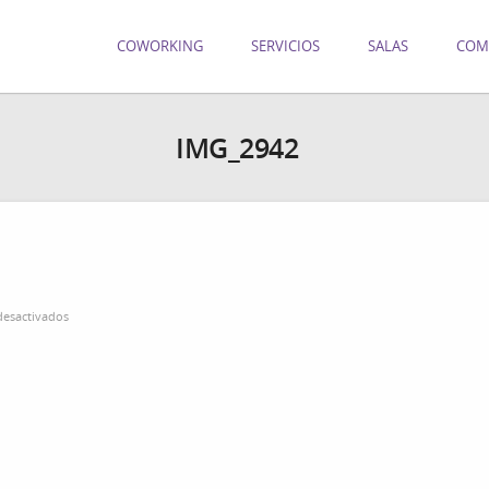
COWORKING
SERVICIOS
SALAS
COM
IMG_2942
en
esactivados
IMG_2942