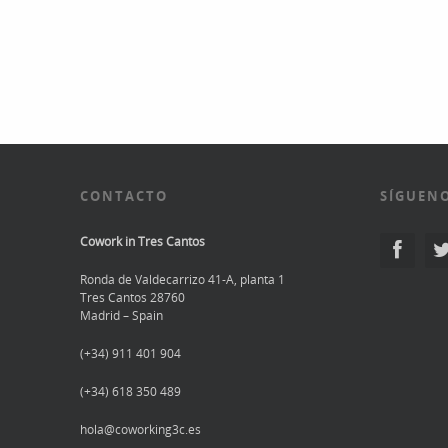
CONTACTO
SÍGUENO
Cowork in Tres Cantos
Ronda de Valdecarrizo 41-A, planta 1
Tres Cantos 28760
Madrid – Spain
(+34) 911 401 904
(+34) 618 350 489
hola@coworking3c.es