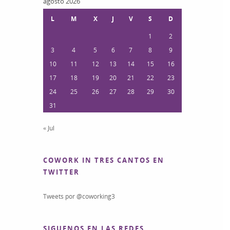
agosto 2026
L
M
X
J
V
S
D
1
2
3
4
5
6
7
8
9
10
11
12
13
14
15
16
17
18
19
20
21
22
23
24
25
26
27
28
29
30
31
« Jul
COWORK IN TRES CANTOS EN
TWITTER
Tweets por @coworking3
SIGUENOS EN LAS REDES