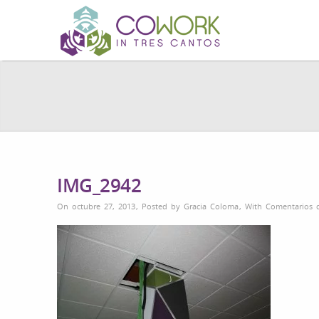
IMG_2942
On octubre 27, 2013
,
Posted by
Gracia Coloma
,
With
Comentarios d