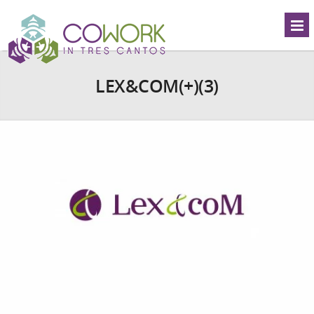
LEX&COM(+)(3)