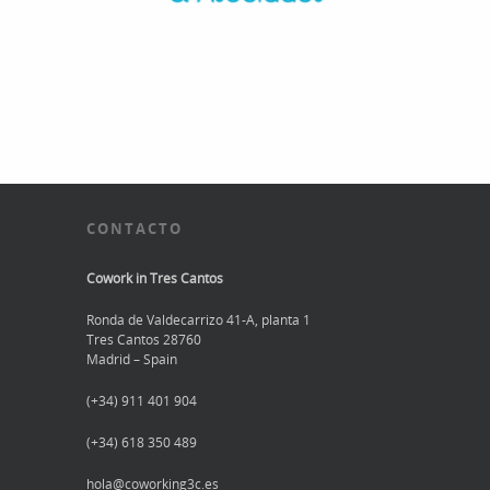
CONTACTO
Cowork in Tres Cantos
Ronda de Valdecarrizo 41-A, planta 1
Tres Cantos 28760
Madrid – Spain
(+34) 911 401 904
(+34) 618 350 489
hola@coworking3c.es