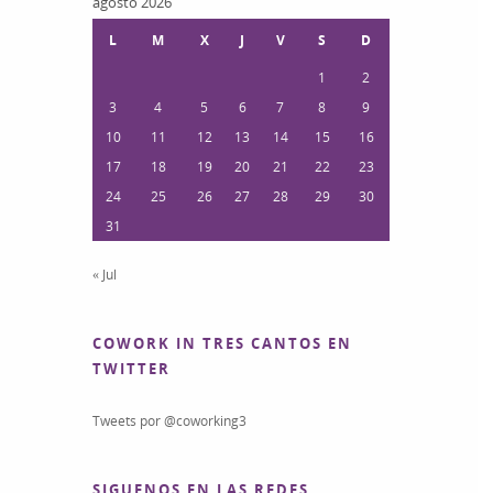
agosto 2026
L
M
X
J
V
S
D
1
2
3
4
5
6
7
8
9
10
11
12
13
14
15
16
17
18
19
20
21
22
23
24
25
26
27
28
29
30
31
« Jul
COWORK IN TRES CANTOS EN
TWITTER
Tweets por @coworking3
SIGUENOS EN LAS REDES