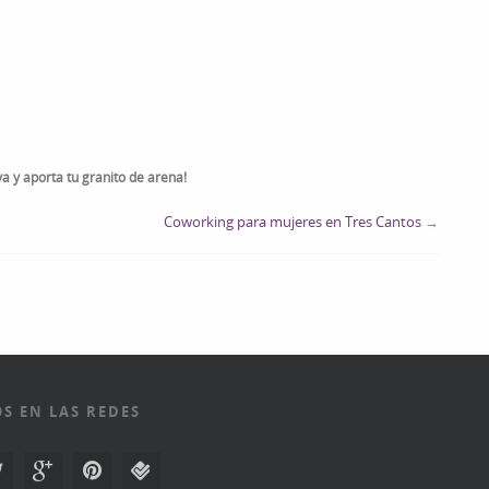
va y aporta tu granito de arena!
Coworking para mujeres en Tres Cantos
→
S EN LAS REDES