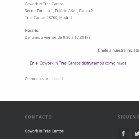
Cowork in Tres Cantos.
Sector Foresta 1, Edificio AKAL, Planta 2.
Tres Cantos 28760, Madrid.
Horario:
De lunes a viernes de 9:30 a 17:30 hrs
¡Únete a nuestra iniciati
←
En el Cowork in Tres Cantos disfrutamos como niños
Comments are closed.
CONTACTO
SÍGUENO
Cowork in Tres Cantos