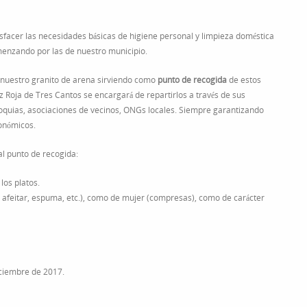
Cruz
Roja
de
sfacer las necesidades básicas de higiene personal y limpieza doméstica
Tres
menzando por las de nuestro municipio.
Cantos.
nuestro granito de arena sirviendo como
punto de recogida
de estos
z Roja de Tres Cantos se encargará de repartirlos a través de sus
quias, asociaciones de vecinos, ONGs locales. Siempre garantizando
conómicos.
al punto de recogida:
los platos.
 afeitar, espuma, etc.), como de mujer (compresas), como de carácter
iciembre de 2017.