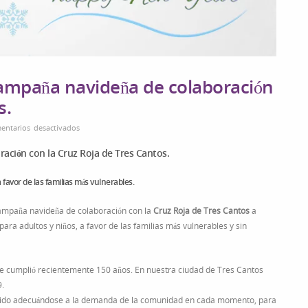
campaña navideña de colaboración
s.
en
entarios desactivados
Cowork
ación con la Cruz Roja de Tres Cantos.
in
Tres
favor de las familias más vulnerables.
Cantos
inicia
ampaña navideña de colaboración con la
Cruz Roja de Tres Cantos
a
campaña
ara adultos y niños, a favor de las familias más vulnerables y sin
navideña
de
colaboración
que cumplió recientemente 150 años. En nuestra ciudad de Tres Cantos
con
9.
la
n ido adecuándose a la demanda de la comunidad en cada momento, para