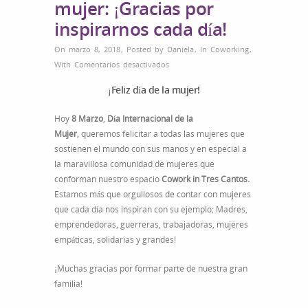
mujer: ¡Gracias por
inspirarnos cada día!
On marzo 8, 2018
,
Posted by
Daniela
,
In
Coworking
,
en
With
Comentarios desactivados
Día
¡Feliz día de la mujer!
internacional
de
Hoy
8 Marzo
,
Día Internacional de la
la
Mujer
,
queremos felicitar a todas las mujeres que
mujer:
sostienen el mundo con sus manos y en especial a
¡Gracias
la maravillosa comunidad de mujeres que
por
conforman nuestro espacio
Cowork in Tres Cantos.
inspirarnos
Estamos más que orgullosos de contar con mujeres
cada
que cada día nos inspiran con su ejemplo; Madres,
día!
emprendedoras, guerreras, trabajadoras, mujeres
empáticas, solidarias y grandes!
¡Muchas gracias por formar parte de nuestra gran
familia!