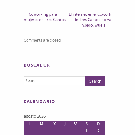
←
Coworking para
El internet en el Cowork
mujeres en Tres Cantos
in Tres Cantos no va
rápido, ¡vuela!
→
Comments are closed.
BUSCADOR
CALENDARIO
agosto 2026
L
M
X
J
V
S
D
1
2