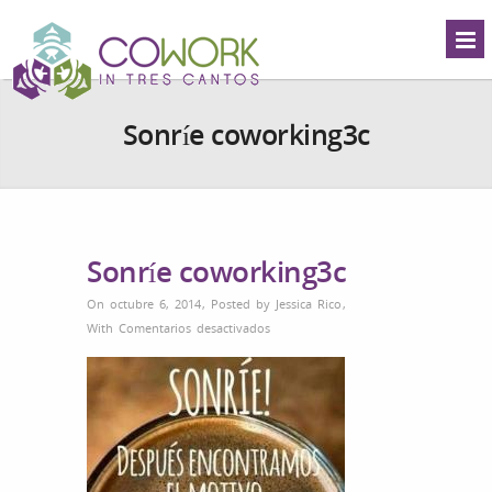
Sonríe coworking3c
Sonríe coworking3c
On octubre 6, 2014
,
Posted by
Jessica Rico
,
en
With
Comentarios desactivados
Sonríe
coworking3c