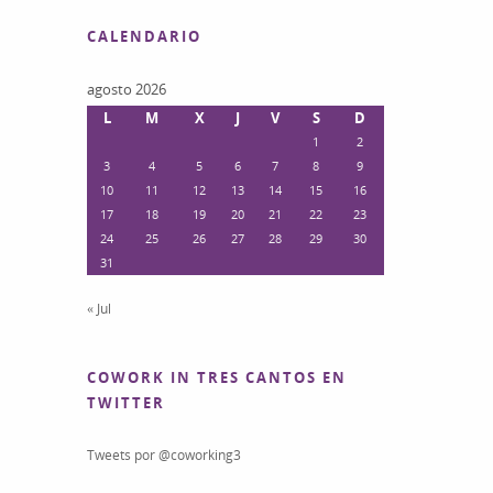
CALENDARIO
agosto 2026
L
M
X
J
V
S
D
1
2
3
4
5
6
7
8
9
10
11
12
13
14
15
16
17
18
19
20
21
22
23
24
25
26
27
28
29
30
31
« Jul
COWORK IN TRES CANTOS EN
TWITTER
Tweets por @coworking3