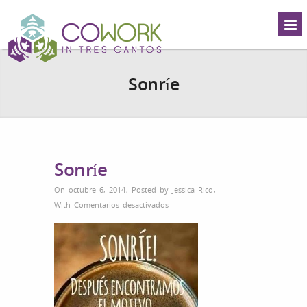
Sonríe
Sonríe
On octubre 6, 2014
,
Posted by
Jessica Rico
,
en
With
Comentarios desactivados
Sonríe