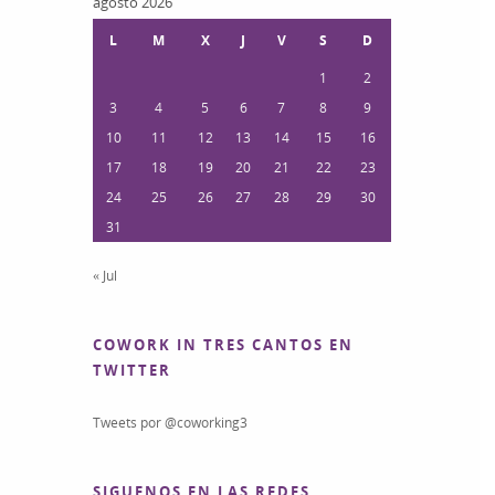
agosto 2026
L
M
X
J
V
S
D
1
2
3
4
5
6
7
8
9
10
11
12
13
14
15
16
17
18
19
20
21
22
23
24
25
26
27
28
29
30
31
« Jul
COWORK IN TRES CANTOS EN
TWITTER
Tweets por @coworking3
SIGUENOS EN LAS REDES