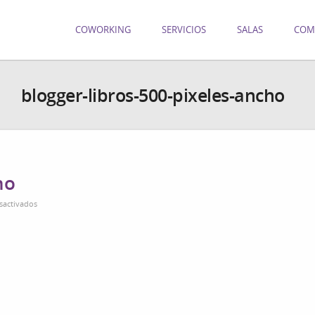
COWORKING
SERVICIOS
SALAS
COM
blogger-libros-500-pixeles-ancho
ho
en
sactivados
blogger-
libros-
500-
pixeles-
ancho