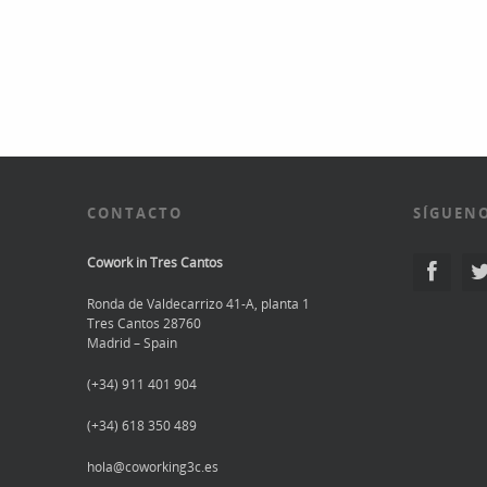
CONTACTO
SÍGUENO
Cowork in Tres Cantos
Ronda de Valdecarrizo 41-A, planta 1
Tres Cantos 28760
Madrid – Spain
(+34) 911 401 904
(+34) 618 350 489
hola@coworking3c.es