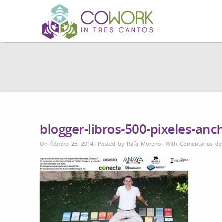
blogger-libros-500-pixeles-anc
On febrero 25, 2014
,
Posted by
Rafa Moreno
,
With
Comentarios de