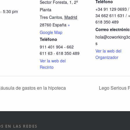
Teléfono
Sector Foresta, 1, 2ª
+34 91 129 0693 /
Planta
 - 5:30 pm
34 662 611 631 / 
Tres Cantos
,
Madrid
618 350 489
28760
España
+
Correo electróni
Google Map
hola@coworking3c
Teléfono
s
911 401 904 - 662
Ver la web del
611 63 - 618 350 489
Organizador
Ver la web del
Recinto
láusula de gastos en la hipoteca
Lego Serious P
S EN LAS REDES