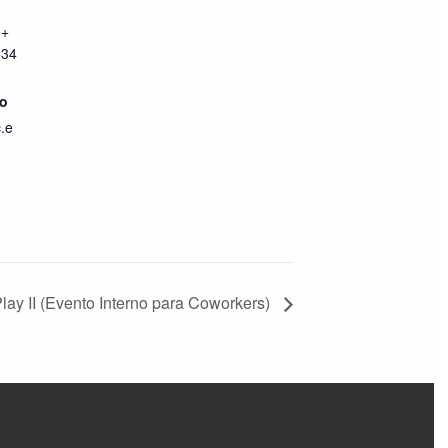
 +
+34
co
.e
lay II (Evento Interno para Coworkers)