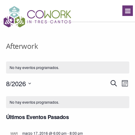
Afterwork
No hay eventos programados.
Navegació
8/2026
Nave
Buscar
Mes
de
de
Seleccionar
búsqueda
vista
Calendario
fecha.
y
de
de
No hay eventos programados.
vistas
Even
Eventos
de
Últimos Eventos Pasados
Eventos
marzo 17, 2016 @ 6:00 pm
-
8:00 pm
MAR