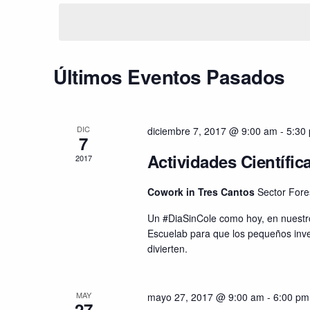
fecha.
la
palabra
clave.
Calendario
Últimos Eventos Pasados
de
Eventos
DIC
diciembre 7, 2017 @ 9:00 am
-
5:30
7
Actividades Científi
2017
Cowork in Tres Cantos
Sector Fore
Un #DiaSinCole como hoy, en nuestro
Escuelab para que los pequeños inve
divierten.
MAY
mayo 27, 2017 @ 9:00 am
-
6:00 pm
27