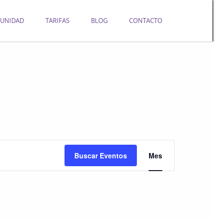
UNIDAD
TARIFAS
BLOG
CONTACTO
Navegación
Buscar Eventos
Mes
de
vistas
de
Evento