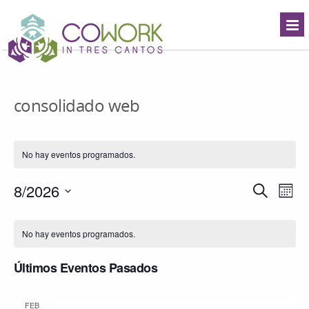
consolidado web
No hay eventos programados.
Navegació
8/2026
Nave
Buscar
Mes
de
de
Seleccionar
búsqueda
vista
Calendario
fecha.
y
de
de
No hay eventos programados.
vistas
Even
Eventos
de
Últimos Eventos Pasados
Eventos
FEB