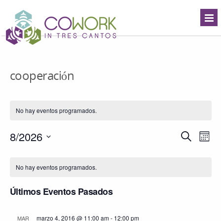
cooperación
No hay eventos programados.
Navegació
8/2026
Nave
Buscar
Mes
de
de
Seleccionar
búsqueda
vista
Calendario
fecha.
y
de
de
No hay eventos programados.
vistas
Even
Eventos
de
Últimos Eventos Pasados
Eventos
marzo 4, 2016 @ 11:00 am
-
12:00 pm
MAR