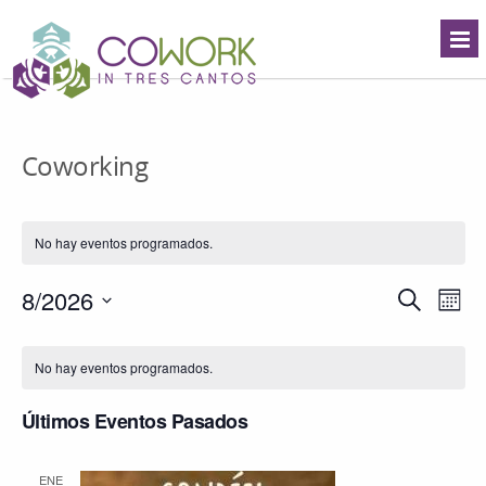
Coworking
No hay eventos programados.
Navegació
8/2026
Nave
Buscar
Mes
de
de
Seleccionar
búsqueda
vista
Calendario
fecha.
y
de
de
No hay eventos programados.
vistas
Even
Eventos
de
Últimos Eventos Pasados
Eventos
ENE