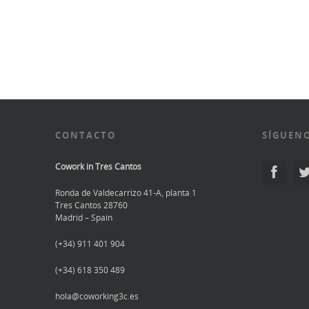
CONTACTO
SÍGUENO
Cowork in Tres Cantos
Ronda de Valdecarrizo 41-A, planta 1
Tres Cantos 28760
Madrid – Spain
(+34) 911 401 904
(+34) 618 350 489
hola@coworking3c.es