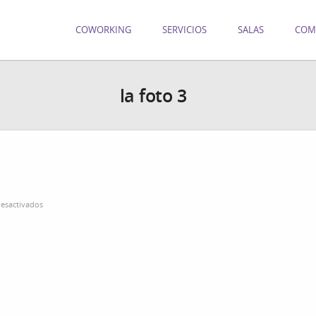
COWORKING
SERVICIOS
SALAS
COM
la foto 3
en
esactivados
la
foto
3