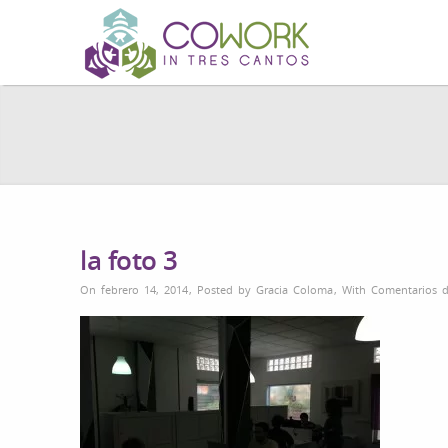
la foto 3
On febrero 14, 2014
,
Posted by
Gracia Coloma
,
With
Comentarios d