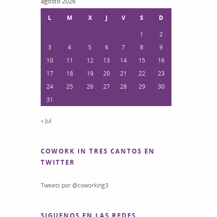
agosto 2026
L
M
X
J
V
S
D
1
2
3
4
5
6
7
8
9
10
11
12
13
14
15
16
17
18
19
20
21
22
23
24
25
26
27
28
29
30
31
« Jul
COWORK IN TRES CANTOS EN
TWITTER
Tweets por @coworking3
SIGUENOS EN LAS REDES