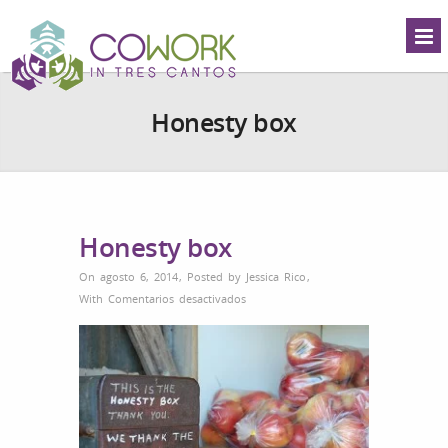
Honesty box
Honesty box
On agosto 6, 2014
,
Posted by
Jessica Rico
,
en
With
Comentarios desactivados
Honesty
box