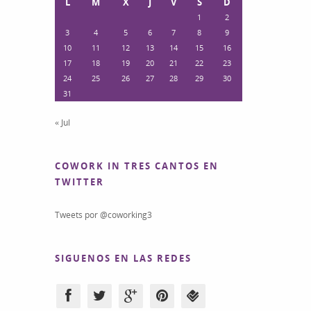
L
M
X
J
V
S
D
1
2
3
4
5
6
7
8
9
10
11
12
13
14
15
16
17
18
19
20
21
22
23
24
25
26
27
28
29
30
31
« Jul
COWORK IN TRES CANTOS EN
TWITTER
Tweets por @coworking3
SIGUENOS EN LAS REDES