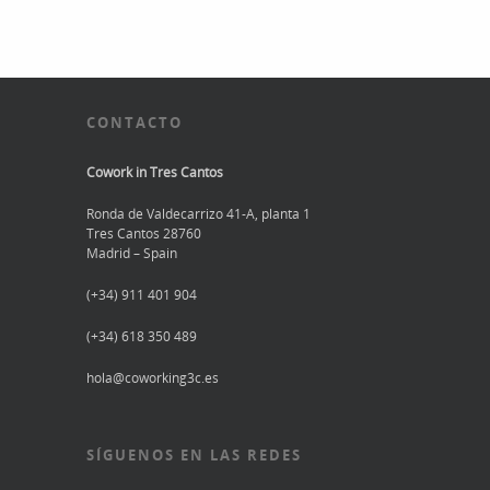
CONTACTO
Cowork in Tres Cantos
Ronda de Valdecarrizo 41-A, planta 1
Tres Cantos 28760
Madrid – Spain
(+34) 911 401 904
(+34) 618 350 489
hola@coworking3c.es
SÍGUENOS EN LAS REDES