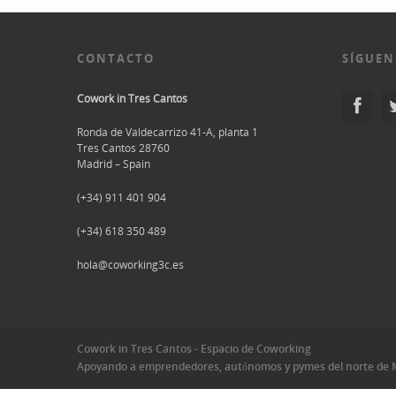
CONTACTO
SÍGUEN
Cowork in Tres Cantos
Ronda de Valdecarrizo 41-A, planta 1
Tres Cantos 28760
Madrid – Spain
(+34) 911 401 904
(+34) 618 350 489
hola@coworking3c.es
Cowork in Tres Cantos - Espacio de Coworking
Apoyando a emprendedores, autónomos y pymes del norte de 