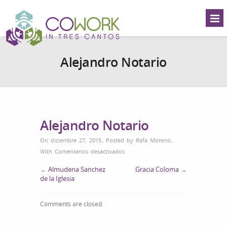
Alejandro Notario
Alejandro Notario
On diciembre 27, 2015
,
Posted by
Rafa Moreno
,
en
With
Comentarios desactivados
Alejandro
←
Almudena Sanchez
Gracia Coloma
→
Notario
de la Iglesia
Comments are closed.