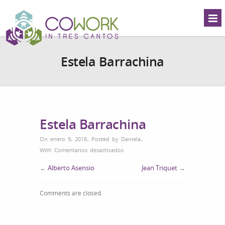
Estela Barrachina
Estela Barrachina
On enero 9, 2018
,
Posted by
Daniela
,
en
With
Comentarios desactivados
Estela
←
Alberto Asensio
Jean Triquet
→
Barrachina
Comments are closed.