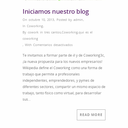
Iniciamos nuestro blog
On octubre 10, 2013
,
Posted by
admin
,
In
Coworking
,
By
cowork in tres cantos
,
Coworking
,
qué es el
coworking
en
,
With
Comentarios desactivados
Iniciamos
Te invitamos a formar parte de él y de Coworking3c,
nuestro
¡la nueva propuesta para los nuevos empresarios!
blog
Wikipedia define el Coworking como una forma de
trabajo que permite a profesionales
independientes, emprendedores, y pymes de
diferentes sectores, compartir un mismo espacio de
trabajo, tanto físico como virtual, para desarrollar
sus…
READ MORE