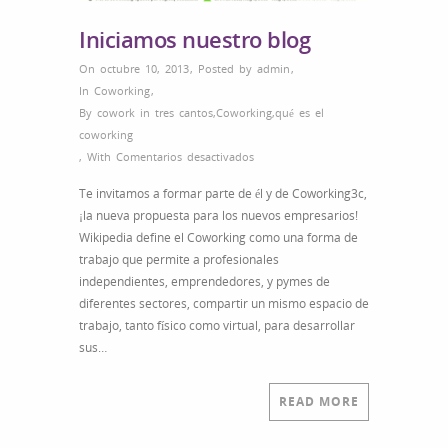
Iniciamos nuestro blog
On octubre 10, 2013
,
Posted by
admin
,
In
Coworking
,
By
cowork in tres cantos
,
Coworking
,
qué es el
coworking
en
,
With
Comentarios desactivados
Iniciamos
Te invitamos a formar parte de él y de Coworking3c,
nuestro
¡la nueva propuesta para los nuevos empresarios!
blog
Wikipedia define el Coworking como una forma de
trabajo que permite a profesionales
independientes, emprendedores, y pymes de
diferentes sectores, compartir un mismo espacio de
trabajo, tanto físico como virtual, para desarrollar
sus…
READ MORE