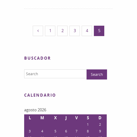
1
2
3
4
5
BUSCADOR
CALENDARIO
agosto 2026
L
M
X
J
V
S
D
1
2
3
4
5
6
7
8
9