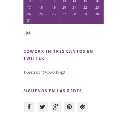
10
11
12
13
14
15
16
17
18
19
20
21
22
23
24
25
26
27
28
29
30
31
« Jul
COWORK IN TRES CANTOS EN
TWITTER
Tweets por @coworking3
SIGUENOS EN LAS REDES