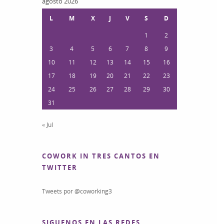
agosto 2026
L
M
X
J
V
S
D
1
2
3
4
5
6
7
8
9
10
11
12
13
14
15
16
17
18
19
20
21
22
23
24
25
26
27
28
29
30
31
« Jul
COWORK IN TRES CANTOS EN
TWITTER
Tweets por @coworking3
SIGUENOS EN LAS REDES