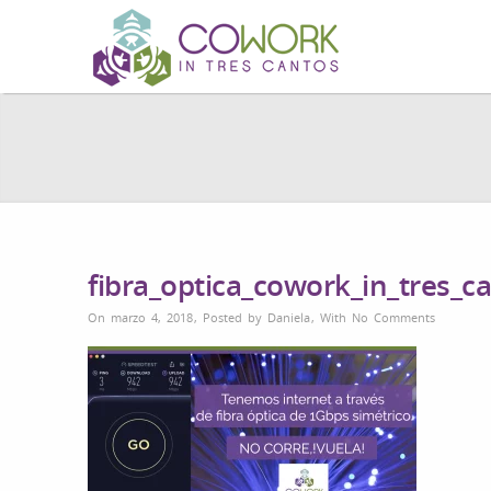
fibra_optica_cowork_in_tres_c
On marzo 4, 2018
,
Posted by
Daniela
,
With
No Comments