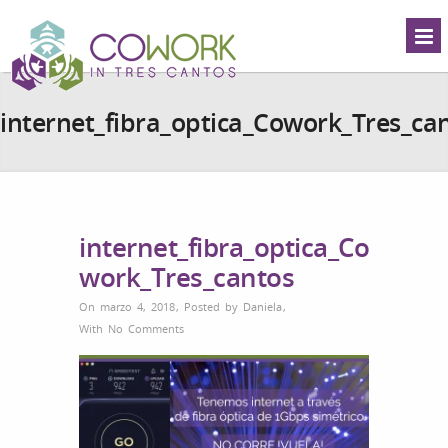
internet_fibra_optica_Cowork_Tres_ca
internet_fibra_optica_Co
work_Tres_cantos
On marzo 4, 2018
,
Posted by
Daniela
,
With
No Comments