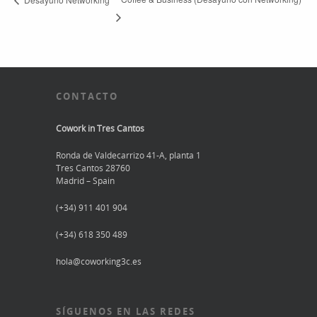
CONTACTO
Cowork in Tres Cantos
Ronda de Valdecarrizo 41-A, planta 1
Tres Cantos 28760
Madrid – Spain
(+34) 911 401 904
(+34) 618 350 489
hola@coworking3c.es
SÍGUENOS EN LAS REDES