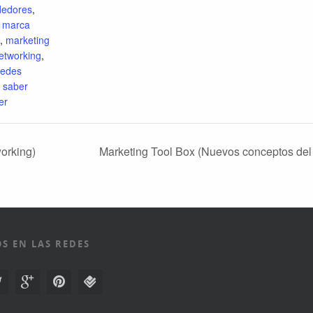
edores
,
,
marca
,
marketing
etworking
,
redes
,
saber
er
orking)
Marketing Tool Box (Nuevos conceptos del 
S EN LAS REDES