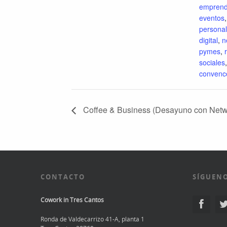
emprend
eventos
personal
digital
,
n
pymes
,
sociales
convenc
Coffee & Business (Desayuno con Netw
CONTACTO
SÍGUENO
Cowork in Tres Cantos
Ronda de Valdecarrizo 41-A, planta 1