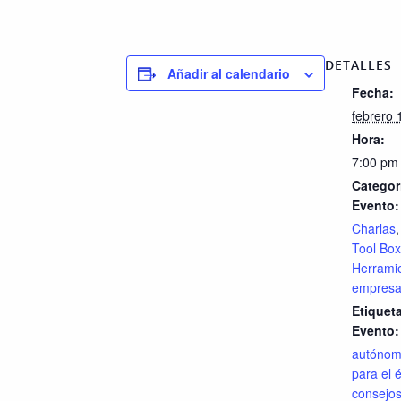
DETALLES
Añadir al calendario
Fecha:
febrero 
Hora:
7:00 pm
Categor
Evento:
Charlas
Tool Box
Herrami
empres
Etiquet
Evento:
autóno
para el é
consejo