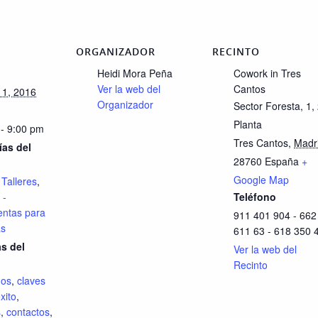
ORGANIZADOR
RECINTO
Heidi Mora Peña
Cowork in Tres
Ver la web del
Cantos
11, 2016
Organizador
Sector Foresta, 1, 
Planta
 - 9:00 pm
Tres Cantos
,
Madr
ías del
28760
España
+
Google Map
,
Talleres
,
 -
Teléfono
entas para
911 401 904 - 662
as
611 63 - 618 350 
as del
Ver la web del
Recinto
mos
,
claves
xito
,
s
,
contactos
,