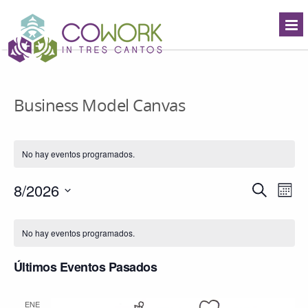
Business Model Canvas
No hay eventos programados.
Navegació
8/2026
Nave
Buscar
Mes
de
de
Seleccionar
búsqueda
vista
Calendario
fecha.
y
de
de
No hay eventos programados.
vistas
Even
Eventos
de
Últimos Eventos Pasados
Eventos
ENE