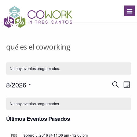
qué es el coworking
No hay eventos programados.
Navegació
8/2026
Nave
Buscar
Mes
de
de
Seleccionar
búsqueda
vista
Calendario
fecha.
y
de
de
No hay eventos programados.
vistas
Even
Eventos
de
Últimos Eventos Pasados
Eventos
febrero 5, 2016 @ 11:00 am
-
12:00 pm
FEB