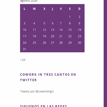
agosto 2026
L
M
X
J
V
S
D
1
2
3
4
5
6
7
8
9
10
11
12
13
14
15
16
17
18
19
20
21
22
23
24
25
26
27
28
29
30
31
« Jul
COWORK IN TRES CANTOS EN
TWITTER
Tweets por @coworking3
SIGUENOS EN LAS REDES