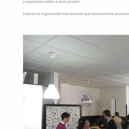
y esperamos volver a veros pronto!
de
Puertas
Estaremos organizando más sesiones que anunciaremos próximam
Abiertas