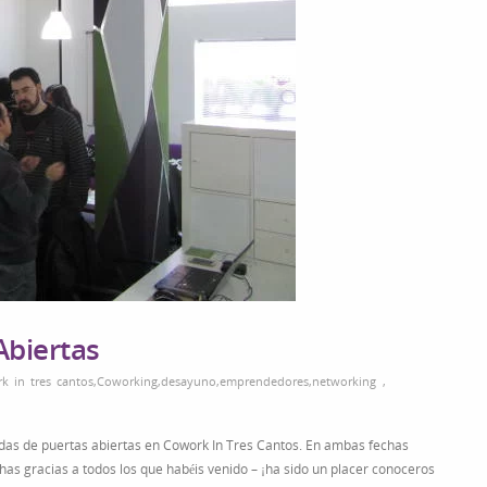
Abiertas
k in tres cantos
,
Coworking
,
desayuno
,
emprendedores
,
networking
,
adas de puertas abiertas en Cowork In Tres Cantos. En ambas fechas
s gracias a todos los que habéis venido – ¡ha sido un placer conoceros