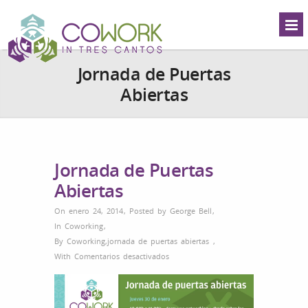
Jornada de Puertas
Abiertas
Jornada de Puertas
Abiertas
On enero 24, 2014
,
Posted by
George Bell
,
In
Coworking
,
By
Coworking
,
jornada de puertas abiertas
,
en
With
Comentarios desactivados
Jornada
de
Puertas