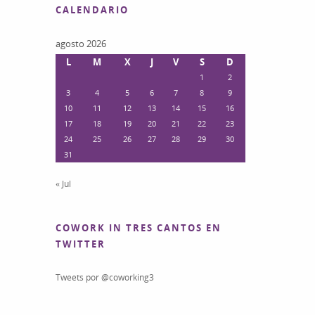
CALENDARIO
agosto 2026
L
M
X
J
V
S
D
1
2
3
4
5
6
7
8
9
10
11
12
13
14
15
16
17
18
19
20
21
22
23
24
25
26
27
28
29
30
31
« Jul
COWORK IN TRES CANTOS EN
TWITTER
Tweets por @coworking3