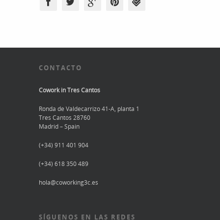
CONTACTO
Cowork in Tres Cantos
Ronda de Valdecarrizo 41-A, planta 1
Tres Cantos 28760
Madrid – Spain
(+34) 911 401 904
(+34) 618 350 489
hola@coworking3c.es
SÍGUENOS EN LAS REDES