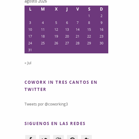
agosto 2026
L
M
X
J
V
S
D
1
2
3
4
5
6
7
8
9
10
11
12
13
14
15
16
17
18
19
20
21
22
23
24
25
26
27
28
29
30
31
« Jul
COWORK IN TRES CANTOS EN
TWITTER
Tweets por @coworking3
SIGUENOS EN LAS REDES