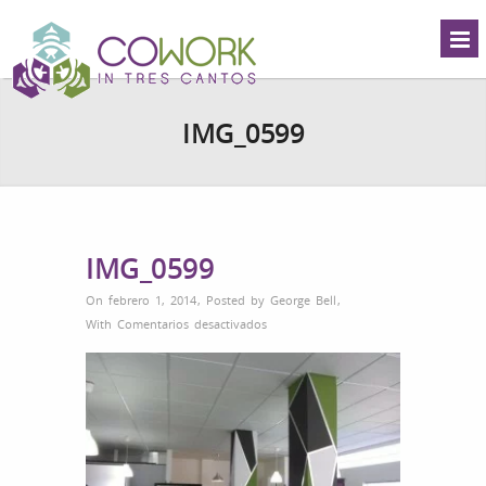
IMG_0599
IMG_0599
On febrero 1, 2014
,
Posted by
George Bell
,
en
With
Comentarios desactivados
IMG_0599