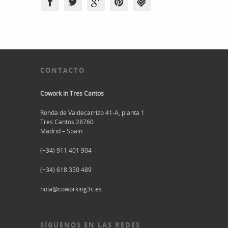
CONTACTO
Cowork in Tres Cantos
Ronda de Valdecarrizo 41-A, planta 1
Tres Cantos 28760
Madrid – Spain
(+34) 911 401 904
(+34) 618 350 489
hola@coworking3c.es
SÍGUENOS EN LAS REDES