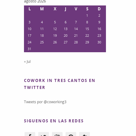
agosto 2026
L
M
X
J
V
S
D
1
2
3
4
5
6
7
8
9
10
11
12
13
14
15
16
17
18
19
20
21
22
23
24
25
26
27
28
29
30
31
« Jul
COWORK IN TRES CANTOS EN
TWITTER
Tweets por @coworking3
SIGUENOS EN LAS REDES