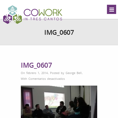
IMG_0607
IMG_0607
On febrero 1, 2014
,
Posted by
George Bell
,
en
With
Comentarios desactivados
IMG_0607