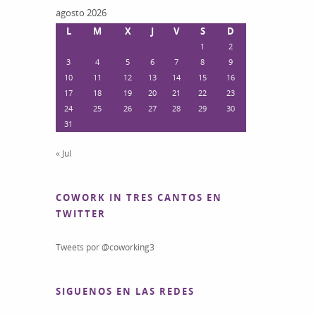
agosto 2026
L
M
X
J
V
S
D
1
2
3
4
5
6
7
8
9
10
11
12
13
14
15
16
17
18
19
20
21
22
23
24
25
26
27
28
29
30
31
« Jul
COWORK IN TRES CANTOS EN
TWITTER
Tweets por @coworking3
SIGUENOS EN LAS REDES