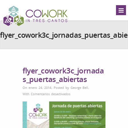
flyer_cowork3c_jornadas_puertas_abie
flyer_cowork3c_jornada
s_puertas_abiertas
On enero 24, 2014
,
Posted by
George Bell
,
en
With
Comentarios desactivados
flyer_cowork3c_jornadas_puertas_abier