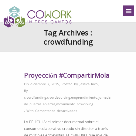
Tag Archives :
crowdfunding
Proyección #CompartirMola
On diciembre 7, 2015
,
Posted by
Jessica Rico
,
By
crowdfunding
,
crowdsourcing
,
emprendimiento
,
jornada
de puertas abiertas
,
movimiento coworking
en
,
With
Comentarios desactivados
Proyección
LA PELÍCULA: el primer documental sobre el
#CompartirMola
consumo colaborativo creado sin director a través
de múltiples entrevistas. EL OBJETIVO: que más de