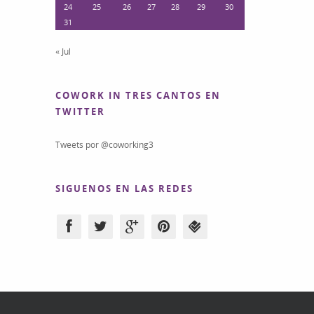
24
25
26
27
28
29
30
31
« Jul
COWORK IN TRES CANTOS EN
TWITTER
Tweets por @coworking3
SIGUENOS EN LAS REDES