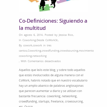
Co-Definiciones: Siguiendo a
la multitud
On agosto 6, 2014
,
Posted by
Jessica Rico
,
In
Coworking
,
Desde CoWork3c
,
By
cowork
,
cowork in tres
cantos
,
Coworking
,
crowdfunding
,
crowdsourcing
,
movimiento
coworking
,
networking
en
,
With
Comentarios desactivados
Co-
Aquellos que leéis este blog, y sobre todo aquellos
Definiciones:
que estáis involucrados de alguna manera con el
Siguiendo
CoWork, habréis notado que en nuestro vocabulario
a
hay un amplio abanico de palabras anglosajonas
la
que parecen aumentar a diario y se utilizan con
multitud
bastante frecuencia: coworking, networking,
crowdfunding, startups, freelance, crowsourcing,
etc. Quizás…