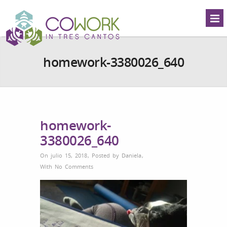
homework-3380026_640
homework-
3380026_640
On julio 15, 2018
,
Posted by
Daniela
,
With
No Comments