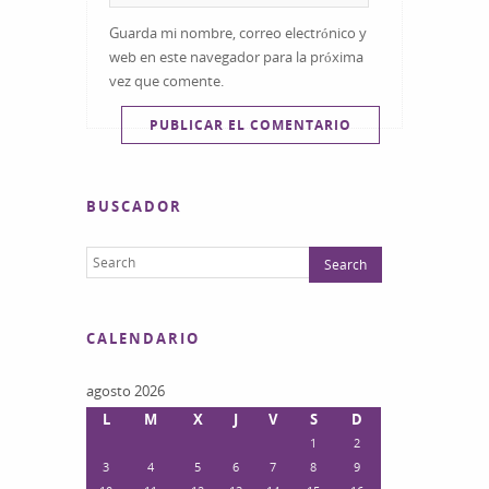
Guarda mi nombre, correo electrónico y
web en este navegador para la próxima
vez que comente.
BUSCADOR
CALENDARIO
agosto 2026
L
M
X
J
V
S
D
1
2
3
4
5
6
7
8
9