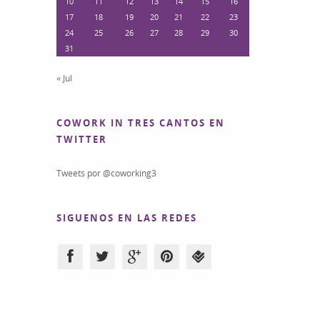
10
11
12
13
14
15
16
17
18
19
20
21
22
23
24
25
26
27
28
29
30
31
« Jul
COWORK IN TRES CANTOS EN
TWITTER
Tweets por @coworking3
SIGUENOS EN LAS REDES