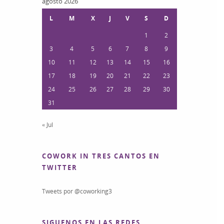
agosto 2026
L
M
X
J
V
S
D
1
2
3
4
5
6
7
8
9
10
11
12
13
14
15
16
17
18
19
20
21
22
23
24
25
26
27
28
29
30
31
« Jul
COWORK IN TRES CANTOS EN
TWITTER
Tweets por @coworking3
SIGUENOS EN LAS REDES