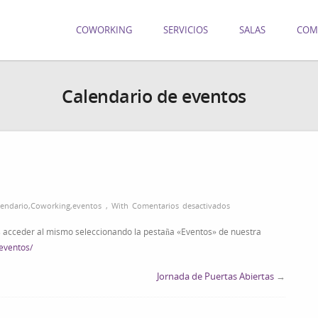
COWORKING
SERVICIOS
SALAS
COM
Calendario de eventos
en
lendario
,
Coworking
,
eventos
,
With
Comentarios desactivados
Calendario
 acceder al mismo seleccionando la pestaña «Eventos» de nuestra
de
/eventos/
eventos
Jornada de Puertas Abiertas
→