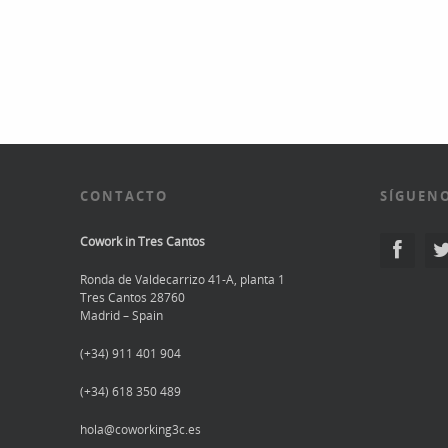
CONTACTO
SÍGUENO
Cowork in Tres Cantos
Ronda de Valdecarrizo 41-A, planta 1
Tres Cantos 28760
Madrid – Spain
(+34) 911 401 904
(+34) 618 350 489
hola@coworking3c.es