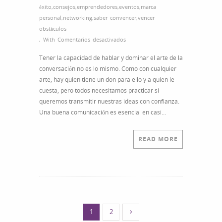
éxito
,
consejos
,
emprendedores
,
eventos
,
marca
personal
,
networking
,
saber convencer
,
vencer
obstáculos
en
,
With
Comentarios desactivados
Toma
Tener la capacidad de hablar y dominar el arte de la
las
conversación no es lo mismo. Como con cualquier
riendas
arte, hay quien tiene un don para ello y a quien le
tomando
cuesta, pero todos necesitamos practicar si
la
queremos transmitir nuestras ideas con confianza.
palabra
Una buena comunicación es esencial en casi…
READ MORE
1
2