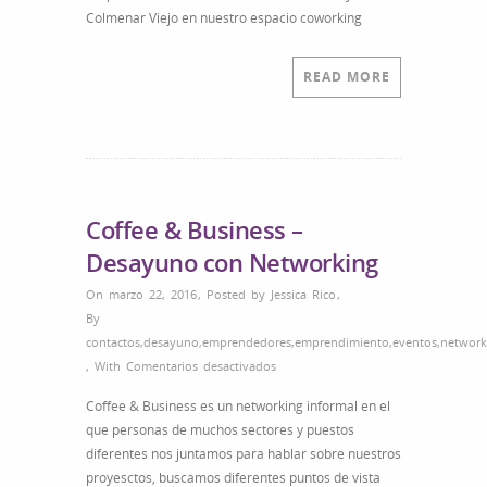
&
Colmenar Viejo en nuestro espacio coworking
Business
–
Desayuno
READ MORE
con
Networking
Coffee & Business –
Desayuno con Networking
On marzo 22, 2016
,
Posted by
Jessica Rico
,
By
contactos
,
desayuno
,
emprendedores
,
emprendimiento
,
eventos
,
network
en
,
With
Comentarios desactivados
Coffee
Coffee & Business es un networking informal en el
&
que personas de muchos sectores y puestos
Business
diferentes nos juntamos para hablar sobre nuestros
–
proyesctos, buscamos diferentes puntos de vista
Desayuno