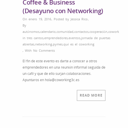
Coffee & Business
(Desayuno con Networking)
On enero 19, 2016
,
Posted by
Jessica Rico
,
By
autónomos
,
calendario
,
comunidad
,
contactos
,
cooperación
,
cowork
in tres cantos
,
emprendedores
,
eventos
,
jornada de puertas
abiertas
,
networking
,
pymes
,
qué es el coworking
,
With
No Comments
El fin de este evento es darte a conocer a otros
emprendedores en una reunión informal seguida de
un café y que de ello surjan colaboraciones.
Apuntaros en hola@coworking3c.es
READ MORE