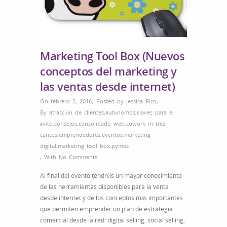
Marketing Tool Box (Nuevos
conceptos del marketing y
las ventas desde internet)
On febrero 2, 2016
,
Posted by
Jessica Rico
,
By
atracción de clientes
,
autónomos
,
claves para el
éxito
,
consejos
,
consolidado web
,
cowork in tres
cantos
,
emprendedores
,
eventos
,
marketing
digital
,
marketing tool box
,
pymes
,
With
No Comments
Al final del evento tendréis un mayor conocimiento
de las herramientas disponibles para la venta
desde internet y de los conceptos más importantes
que permiten emprender un plan de estrategia
comercial desde la red: digital selling, social selling,