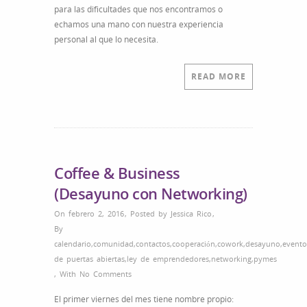
para las dificultades que nos encontramos o
con
echamos una mano con nuestra experiencia
Networking
personal al que lo necesita.
READ MORE
Coffee & Business
(Desayuno con Networking)
On febrero 2, 2016
,
Posted by
Jessica Rico
,
By
calendario
,
comunidad
,
contactos
,
cooperación
,
cowork
,
desayuno
,
evento
de puertas abiertas
,
ley de emprendedores
,
networking
,
pymes
,
With
No Comments
El primer viernes del mes tiene nombre propio: