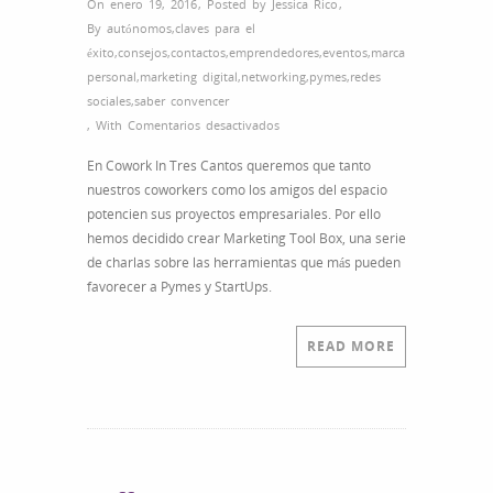
On enero 19, 2016
,
Posted by
Jessica Rico
,
By
autónomos
,
claves para el
éxito
,
consejos
,
contactos
,
emprendedores
,
eventos
,
marca
personal
,
marketing digital
,
networking
,
pymes
,
redes
sociales
,
saber convencer
en
,
With
Comentarios desactivados
Marca
En Cowork In Tres Cantos queremos que tanto
personal:
nuestros coworkers como los amigos del espacio
Da
potencien sus proyectos empresariales. Por ello
el
hemos decidido crear Marketing Tool Box, una serie
mejor
de charlas sobre las herramientas que más pueden
enfoque
favorecer a Pymes y StartUps.
de
ti
mismo
READ MORE