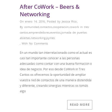
After CoWork – Beers &
Networking
On enero 14, 2016
,
Posted by
Jessica Rico
,
By
comunidad
,
contactos
,
cooperación
,
cowork in tres
cantos
,
emprendedores
,
eventos
,
jornada de puertas
abiertas
,
networking
,
pymes
,
With
No Comments
En un mundo tan interrelacionado como el actual es
casi tan importante conocer a las personas
adecuadas como contar con una buena formación o
idea de negocio. Por eso desde CoWork in Tres
Cantos os ofrecemos la oportunidad de ampliar
vuestra red de contactos de una manera distendida
y diferente, creando sinergias mientras os tomáis
algo
READ MORE