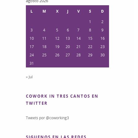
agosto 2026
L
M
X
J
V
S
D
1
2
3
4
5
6
7
8
9
10
11
12
13
14
15
16
17
18
19
20
21
22
23
24
25
26
27
28
29
30
31
« Jul
COWORK IN TRES CANTOS EN
TWITTER
Tweets por @coworking3
SIGUENOS EN LAS REDES