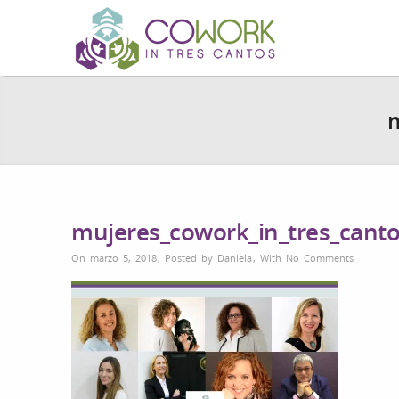
m
mujeres_cowork_in_tres_cant
On marzo 5, 2018
,
Posted by
Daniela
,
With
No Comments