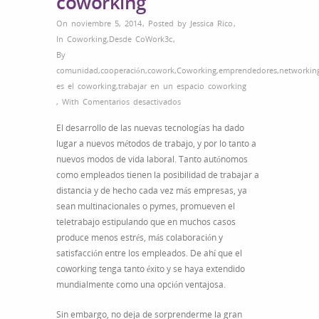
coworking
On noviembre 5, 2014
,
Posted by
Jessica Rico
,
In
Coworking
,
Desde CoWork3c
,
By
comunidad
,
cooperación
,
cowork
,
Coworking
,
emprendedores
,
networkin
es el coworking
,
trabajar en un espacio coworking
en
,
With
Comentarios desactivados
Habitantes
El desarrollo de las nuevas tecnologías ha dado
del
lugar a nuevos métodos de trabajo, y por lo tanto a
universo
nuevos modos de vida laboral. Tanto autónomos
coworking
como empleados tienen la posibilidad de trabajar a
distancia y de hecho cada vez más empresas, ya
sean multinacionales o pymes, promueven el
teletrabajo estipulando que en muchos casos
produce menos estrés, más colaboración y
satisfacción entre los empleados. De ahí que el
coworking tenga tanto éxito y se haya extendido
mundialmente como una opción ventajosa.
Sin embargo, no deja de sorprenderme la gran