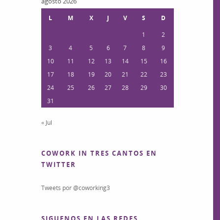
agosto 2026
L
M
X
J
V
S
D
1
2
3
4
5
6
7
8
9
10
11
12
13
14
15
16
17
18
19
20
21
22
23
24
25
26
27
28
29
30
31
« Jul
COWORK IN TRES CANTOS EN
TWITTER
Tweets por @coworking3
SIGUENOS EN LAS REDES