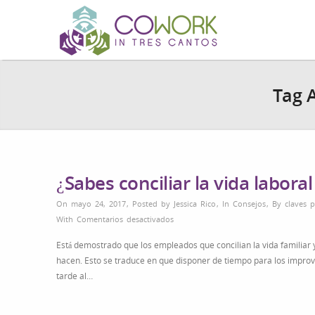
Tag A
¿Sabes conciliar la vida labora
On mayo 24, 2017
,
Posted by
Jessica Rico
,
In
Consejos
,
By
claves p
en
With
Comentarios desactivados
¿Sabes
Está demostrado que los empleados que concilian la vida familiar y
conciliar
hacen. Esto se traduce en que disponer de tiempo para los improvis
la
tarde al…
vida
laboral
con