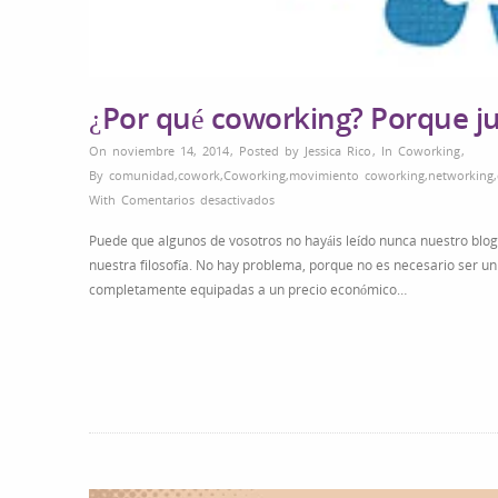
¿Por qué coworking? Porque ju
On noviembre 14, 2014
,
Posted by
Jessica Rico
,
In
Coworking
,
By
comunidad
,
cowork
,
Coworking
,
movimiento coworking
,
networking
,
en
With
Comentarios desactivados
¿Por
Puede que algunos de vosotros no hayáis leído nunca nuestro blog
qué
nuestra filosofía. No hay problema, porque no es necesario ser un
coworking?
completamente equipadas a un precio económico…
Porque
juntos
llegamos
más
lejos