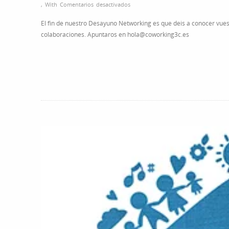
en
,
With
Comentarios desactivados
Inauguración
El fin de nuestro Desayuno Networking es que deis a conocer vue
del
colaboraciones. Apuntaros en hola@coworking3c.es
nuevo
espacio
de
CoWork
In
Tres
Cantos