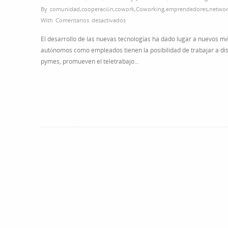
By
comunidad
,
cooperación
,
cowork
,
Coworking
,
emprendedores
,
networ
en
With
Comentarios desactivados
Habitantes
El desarrollo de las nuevas tecnologías ha dado lugar a nuevos mé
del
autónomos como empleados tienen la posibilidad de trabajar a di
universo
pymes, promueven el teletrabajo…
coworking