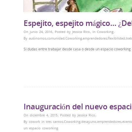
Espejito, espejito mágico… ¿D
On junio 24, 2016
,
Posted by
Jessica Rico
,
In
Coworking
,
By
autónomos
,
comunidad
,
Coworking
,
emprendedores
,
flexibilidad
,
tra
Si dudas entre trabajar desde casa o desde un espacio coworking
Inauguración del nuevo espac
On diciembre 4, 2015
,
Posted by
Jessica Rico
,
By
cowork in tres cantos
,
Coworking
,
desayuno
,
emprendedores
,
event
un espacio coworking