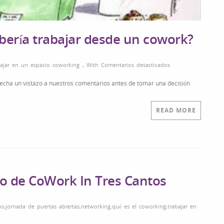
ebería trabajar desde un cowork?
en
bajar en un espacio coworking
,
With
Comentarios desactivados
Espejito,
 echa un vistazo a nuestros comentarios antes de tomar una decisión
espejito
mágico…
¿Debería
READ MORE
trabajar
desde
un
cowork?
io de CoWork In Tres Cantos
os
,
jornada de puertas abiertas
,
networking
,
qué es el coworking
,
trabajar en