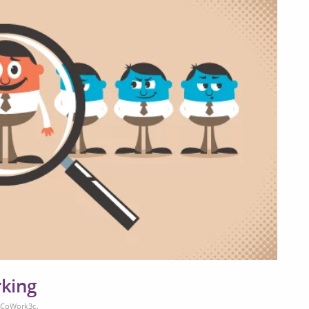
rking
 CoWork3c
,