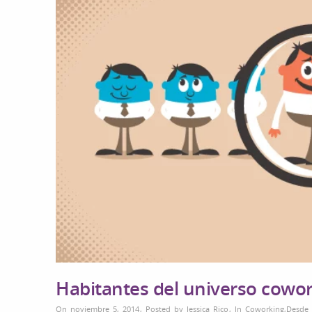
Habitantes del universo cowo
On noviembre 5, 2014
,
Posted by
Jessica Rico
,
In
Coworking
,
Desde