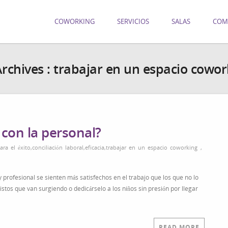
COWORKING
SERVICIOS
SALAS
COM
rchives :
trabajar en un espacio cowor
l con la personal?
ara el éxito
,
conciliación laboral
,
eficacia
,
trabajar en un espacio coworking
,
 profesional se sienten más satisfechos en el trabajo que los que no lo
tos que van surgiendo o dedicárselo a los niños sin presión por llegar
READ MORE