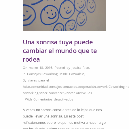
Una sonrisa tuya puede
cambiar el mundo que te
rodea
On marzo 18, 2016
,
Posted by
Jessica Rico
,
In
Consejos
,
Coworking
,
Desde CoWork3c
,
By
claves para el
éxito
,
comunidad
,
consejos
,
contactos
,
cooperación
,
cowork
,
Coworking
,
ho
coworking
,
saber convencer
,
vencer obstáculos
en
,
With
Comentarios desactivados
Una
A veces no somos conscientes de lo lejos que nos
sonrisa
puede llevar una sonrisa. En este post
tuya
reflexionamos sobre lo que nos motiva a hacer algo
puede
por los demás y cómo conseguir objetivos con poco