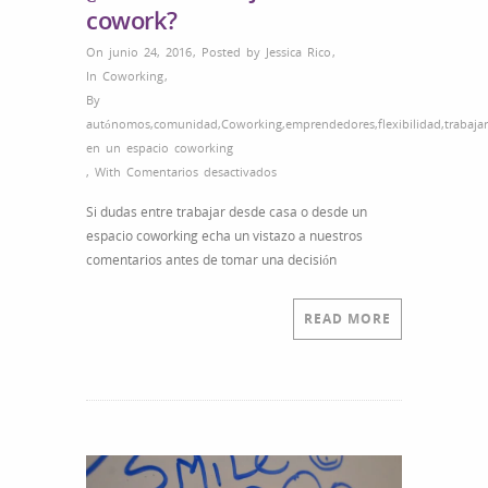
cowork?
On junio 24, 2016
,
Posted by
Jessica Rico
,
In
Coworking
,
By
autónomos
,
comunidad
,
Coworking
,
emprendedores
,
flexibilidad
,
trabajar
en un espacio coworking
en
,
With
Comentarios desactivados
Espejito,
Si dudas entre trabajar desde casa o desde un
espejito
espacio coworking echa un vistazo a nuestros
mágico…
comentarios antes de tomar una decisión
¿Debería
trabajar
desde
READ MORE
un
cowork?