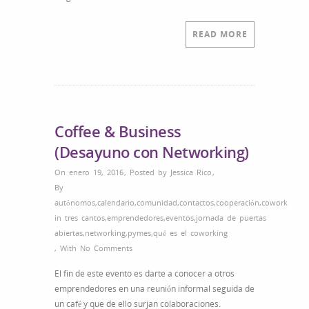
solucionar
un
conflicto
READ MORE
sin
perder
los
papeles
(Ni
el
Coffee & Business
trabajo)
(Desayuno con Networking)
On enero 19, 2016
,
Posted by
Jessica Rico
,
By
autónomos
,
calendario
,
comunidad
,
contactos
,
cooperación
,
cowork
in tres cantos
,
emprendedores
,
eventos
,
jornada de puertas
abiertas
,
networking
,
pymes
,
qué es el coworking
,
With
No Comments
El fin de este evento es darte a conocer a otros
emprendedores en una reunión informal seguida de
un café y que de ello surjan colaboraciones.