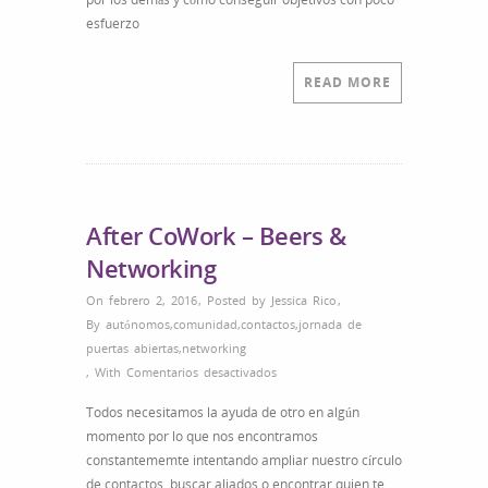
cambiar
esfuerzo
el
mundo
que
READ MORE
te
rodea
After CoWork – Beers &
Networking
On febrero 2, 2016
,
Posted by
Jessica Rico
,
By
autónomos
,
comunidad
,
contactos
,
jornada de
puertas abiertas
,
networking
en
,
With
Comentarios desactivados
After
Todos necesitamos la ayuda de otro en algún
CoWork
momento por lo que nos encontramos
–
constantememte intentando ampliar nuestro círculo
Beers
de contactos, buscar aliados o encontrar quien te