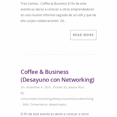
Tres Cantos : Coffee & Business El fin de este
evento es darse a conocer a otros emprendedores
en una reunión informal seguida de un café y que de
ello surjan colaboraciones. Os…
READ MORE
Coffee & Business
(Desayuno con Networking)
On diciembre 4, 2015
,
Posted by
Jessica Rico
,
By
comunidad
,
Coworking
,
desayuno
,
eventos
,
networking
en
,
With
Comentarios desactivados
Coffee
El fin de este evento es darte a conocer a otros
&