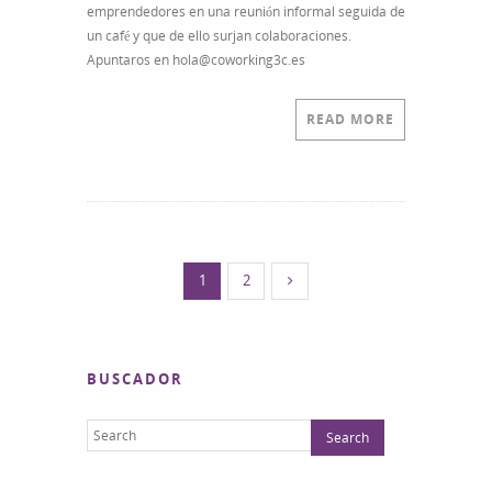
emprendedores en una reunión informal seguida de
Business
un café y que de ello surjan colaboraciones.
(Desayuno
Apuntaros en hola@coworking3c.es
con
Networking)
READ MORE
1
2
BUSCADOR