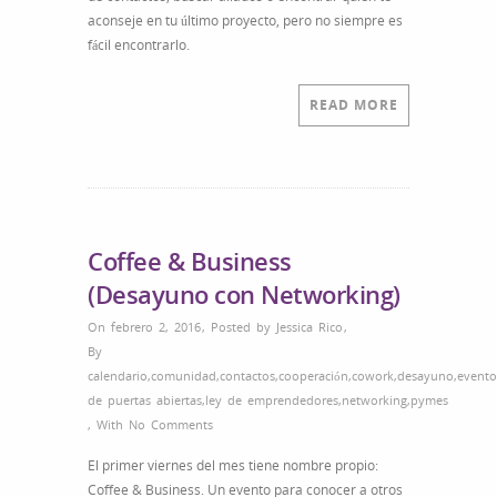
&
aconseje en tu último proyecto, pero no siempre es
Networking
fácil encontrarlo.
READ MORE
Coffee & Business
(Desayuno con Networking)
On febrero 2, 2016
,
Posted by
Jessica Rico
,
By
calendario
,
comunidad
,
contactos
,
cooperación
,
cowork
,
desayuno
,
evento
de puertas abiertas
,
ley de emprendedores
,
networking
,
pymes
,
With
No Comments
El primer viernes del mes tiene nombre propio:
Coffee & Business. Un evento para conocer a otros