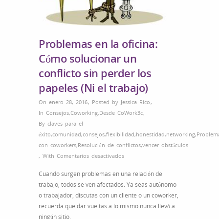
Problemas en la oficina:
Cómo solucionar un
conflicto sin perder los
papeles (Ni el trabajo)
On enero 28, 2016
,
Posted by
Jessica Rico
,
In
Consejos
,
Coworking
,
Desde CoWork3c
,
By
claves para el
éxito
,
comunidad
,
consejos
,
flexibilidad
,
honestidad
,
networking
,
Problem
con coworkers
,
Resolución de conflictos
,
vencer obstáculos
en
,
With
Comentarios desactivados
Problemas
Cuando surgen problemas en una relación de
en
trabajo, todos se ven afectados. Ya seas autónomo
la
o trabajador, discutas con un cliente o un coworker,
oficina:
recuerda que dar vueltas a lo mismo nunca llevó a
Cómo
ningún sitio.