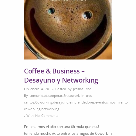
Coffee & Business –
Desayuno y Networking
On enero 4, 2016
,
Posted by
Jessica Rico
,
By
comunidad
,
cooperación
,
cowork in tres
cantos
,
Coworking
,
desayuno
,
emprendedores
,
eventos
,
movimiento
coworking
,
networking
,
With
No Comments
Empezamos el año con una fórmula que está
teniendo mucho éxito entre los amigos de Cowork in