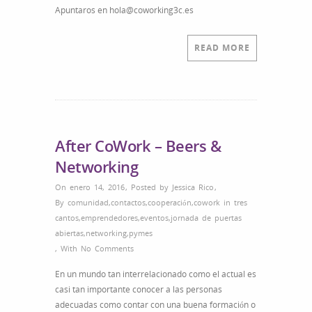
Apuntaros en hola@coworking3c.es
READ MORE
After CoWork – Beers &
Networking
On enero 14, 2016
,
Posted by
Jessica Rico
,
By
comunidad
,
contactos
,
cooperación
,
cowork in tres
cantos
,
emprendedores
,
eventos
,
jornada de puertas
abiertas
,
networking
,
pymes
,
With
No Comments
En un mundo tan interrelacionado como el actual es
casi tan importante conocer a las personas
adecuadas como contar con una buena formación o