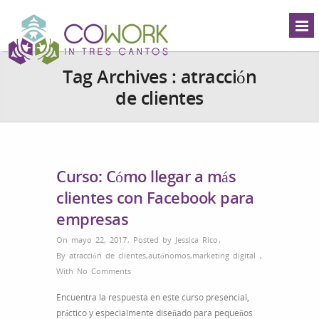
Tag Archives :
atracción
de clientes
Curso: Cómo llegar a más
clientes con Facebook para
empresas
On mayo 22, 2017
,
Posted by
Jessica Rico
,
By
atracción de clientes
,
autónomos
,
marketing digital
,
With
No Comments
Encuentra la respuesta en este curso presencial,
práctico y especialmente diseñado para pequeños