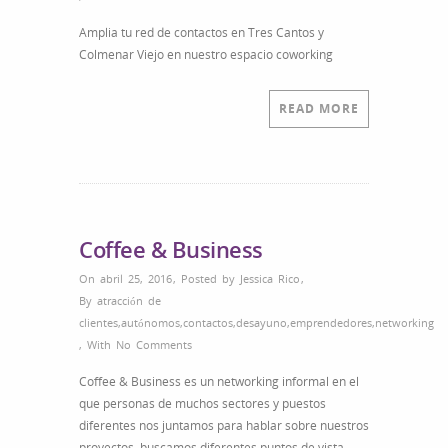
Coffee
Amplia tu red de contactos en Tres Cantos y
&
Colmenar Viejo en nuestro espacio coworking
Business
–
Desayuno
READ MORE
con
Networking
Coffee & Business
On abril 25, 2016
,
Posted by
Jessica Rico
,
By
atracción de
clientes
,
autónomos
,
contactos
,
desayuno
,
emprendedores
,
networking
,
With
No Comments
Coffee & Business es un networking informal en el
que personas de muchos sectores y puestos
diferentes nos juntamos para hablar sobre nuestros
proyectos, buscamos diferentes puntos de vista