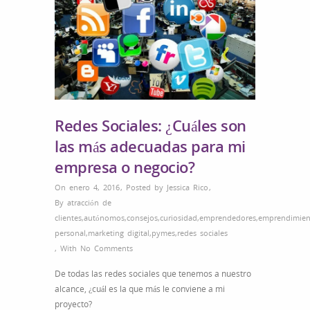
Redes Sociales: ¿Cuáles son
las más adecuadas para mi
empresa o negocio?
On enero 4, 2016
,
Posted by
Jessica Rico
,
By
atracción de
clientes
,
autónomos
,
consejos
,
curiosidad
,
emprendedores
,
emprendimien
personal
,
marketing digital
,
pymes
,
redes sociales
,
With
No Comments
De todas las redes sociales que tenemos a nuestro
alcance, ¿cuál es la que más le conviene a mi
proyecto?