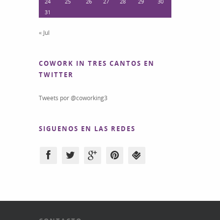
24
25
26
27
28
29
30
31
« Jul
COWORK IN TRES CANTOS EN
TWITTER
Tweets por @coworking3
SIGUENOS EN LAS REDES