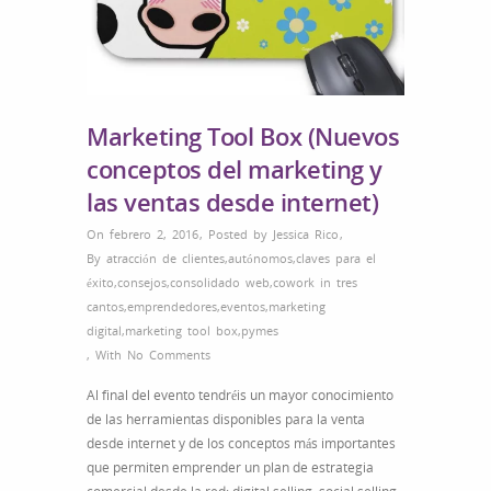
Marketing Tool Box (Nuevos
conceptos del marketing y
las ventas desde internet)
On febrero 2, 2016
,
Posted by
Jessica Rico
,
By
atracción de clientes
,
autónomos
,
claves para el
éxito
,
consejos
,
consolidado web
,
cowork in tres
cantos
,
emprendedores
,
eventos
,
marketing
digital
,
marketing tool box
,
pymes
,
With
No Comments
Al final del evento tendréis un mayor conocimiento
de las herramientas disponibles para la venta
desde internet y de los conceptos más importantes
que permiten emprender un plan de estrategia