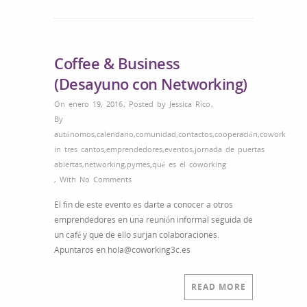
Coffee & Business
(Desayuno con Networking)
On enero 19, 2016
,
Posted by
Jessica Rico
,
By
autónomos
,
calendario
,
comunidad
,
contactos
,
cooperación
,
cowork
in tres cantos
,
emprendedores
,
eventos
,
jornada de puertas
abiertas
,
networking
,
pymes
,
qué es el coworking
,
With
No Comments
El fin de este evento es darte a conocer a otros
emprendedores en una reunión informal seguida de
un café y que de ello surjan colaboraciones.
Apuntaros en hola@coworking3c.es
READ MORE