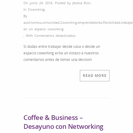
On junio 24, 2016
,
Posted by
Jessica Rico
,
In
Coworking
,
By
autónomos
,
comunidad
,
Coworking
,
emprendedores
,
flexibilidad
,
trabajar
en un espacio coworking
en
,
With
Comentarios desactivados
Espejito,
Si dudas entre trabajar desde casa o desde un
espejito
espacio coworking echa un vistazo a nuestros
mágico…
comentarios antes de tomar una decisión
¿Debería
trabajar
desde
READ MORE
un
cowork?
Coffee & Business –
Desayuno con Networking