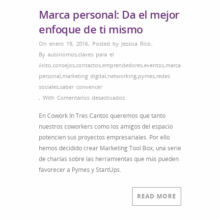
Marca personal: Da el mejor
enfoque de ti mismo
On enero 19, 2016
,
Posted by
Jessica Rico
,
By
autónomos
,
claves para el
éxito
,
consejos
,
contactos
,
emprendedores
,
eventos
,
marca
personal
,
marketing digital
,
networking
,
pymes
,
redes
sociales
,
saber convencer
en
,
With
Comentarios desactivados
Marca
En Cowork In Tres Cantos queremos que tanto
personal:
nuestros coworkers como los amigos del espacio
Da
potencien sus proyectos empresariales. Por ello
el
hemos decidido crear Marketing Tool Box, una serie
mejor
de charlas sobre las herramientas que más pueden
enfoque
favorecer a Pymes y StartUps.
de
ti
mismo
READ MORE