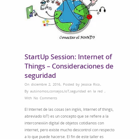
StartUp Session: Internet of
Things – Consideraciones de
seguridad
On diciembre 2, 2016
,
Posted by
Jessica Rico
,
By
autónomos
,
consejos
,
IoT
,
seguridad en la red
,
With
No Comments
El Internet de las cosas (en inglés, Internet of things,
abreviado IoT) es un concepto que se refiere a la
interconexión digital de objetos cotidianos con
internet, pero existe mucho descontrol con respecto
a lo que puede hacerse. El fin de este taller es