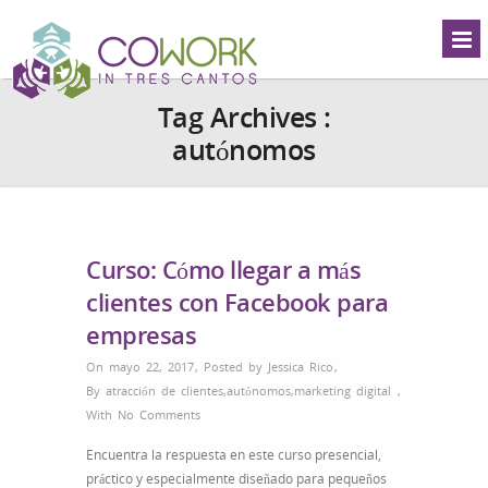
Tag Archives :
autónomos
Curso: Cómo llegar a más
clientes con Facebook para
empresas
On mayo 22, 2017
,
Posted by
Jessica Rico
,
By
atracción de clientes
,
autónomos
,
marketing digital
,
With
No Comments
Encuentra la respuesta en este curso presencial,
práctico y especialmente diseñado para pequeños