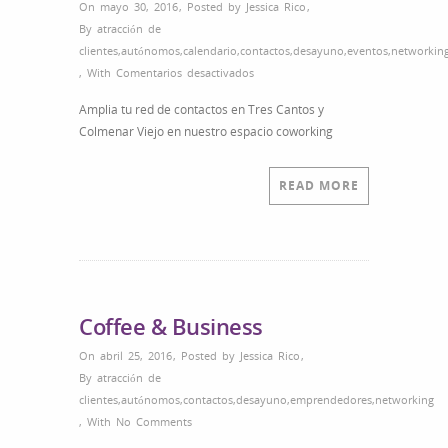
On mayo 30, 2016
,
Posted by
Jessica Rico
,
By
atracción de
clientes
,
autónomos
,
calendario
,
contactos
,
desayuno
,
eventos
,
networkin
en
,
With
Comentarios desactivados
Coffee
Amplia tu red de contactos en Tres Cantos y
&
Colmenar Viejo en nuestro espacio coworking
Business
–
Desayuno
READ MORE
con
Networking
Coffee & Business
On abril 25, 2016
,
Posted by
Jessica Rico
,
By
atracción de
clientes
,
autónomos
,
contactos
,
desayuno
,
emprendedores
,
networking
,
With
No Comments