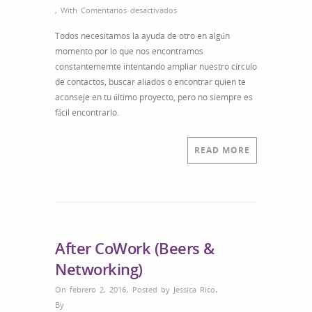
en
,
With
Comentarios desactivados
After
Todos necesitamos la ayuda de otro en algún
CoWork
momento por lo que nos encontramos
–
constantememte intentando ampliar nuestro círculo
Beers
de contactos, buscar aliados o encontrar quien te
&
aconseje en tu último proyecto, pero no siempre es
Networking
fácil encontrarlo.
READ MORE
After CoWork (Beers &
Networking)
On febrero 2, 2016
,
Posted by
Jessica Rico
,
By