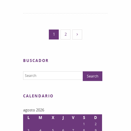
1
2
BUSCADOR
CALENDARIO
agosto 2026
L
M
X
J
V
S
D
1
2
3
4
5
6
7
8
9