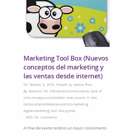
Marketing Tool Box (Nuevos
conceptos del marketing y
las ventas desde internet)
On febrero 2, 2016
,
Posted by
Jessica Rico
,
By
atracción de clientes
,
autónomos
,
claves para el
éxito
,
consejos
,
consolidado web
,
cowork in tres
cantos
,
emprendedores
,
eventos
,
marketing
digital
,
marketing tool box
,
pymes
,
With
No Comments
Al final del evento tendréis un mayor conocimiento