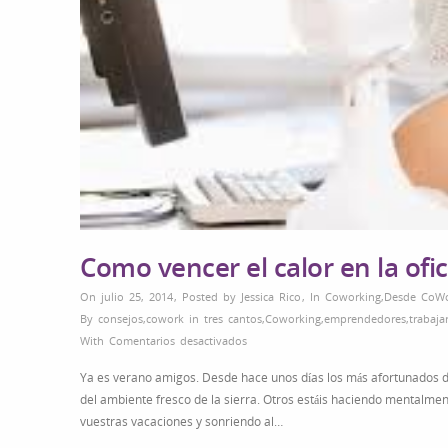
Como vencer el calor en la ofic
On julio 25, 2014
,
Posted by
Jessica Rico
,
In
Coworking
,
Desde CoWo
By
consejos
,
cowork in tres cantos
,
Coworking
,
emprendedores
,
trabaj
en
With
Comentarios desactivados
Como
Ya es verano amigos. Desde hace unos días los más afortunados de 
vencer
del ambiente fresco de la sierra. Otros estáis haciendo mentalm
el
vuestras vacaciones y sonriendo al…
calor