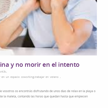
ina y no morir en el intento
rk3c
,
ar en un espacio coworking
,
trabajar en verano
,
vosotros os encontráis disfrutando de unos días de relax en la playa o
ente la maleta, contando las horas que quedan hasta que empiecen