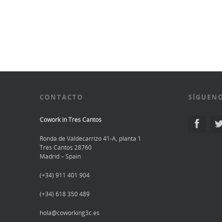
en
la
oficina
y
no
morir
en
el
intento
CONTACTO
SÍGUENO
Cowork in Tres Cantos
Ronda de Valdecarrizo 41-A, planta 1
Tres Cantos 28760
Madrid – Spain
(+34) 911 401 904
(+34) 618 350 489
hola@coworking3c.es