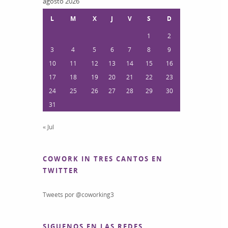
agosto 2026
L
M
X
J
V
S
D
1
2
3
4
5
6
7
8
9
10
11
12
13
14
15
16
17
18
19
20
21
22
23
24
25
26
27
28
29
30
31
« Jul
COWORK IN TRES CANTOS EN
TWITTER
Tweets por @coworking3
SIGUENOS EN LAS REDES