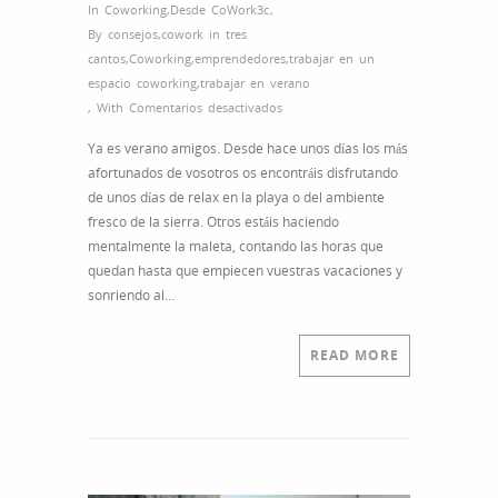
In
Coworking
,
Desde CoWork3c
,
By
consejos
,
cowork in tres
cantos
,
Coworking
,
emprendedores
,
trabajar en un
espacio coworking
,
trabajar en verano
en
,
With
Comentarios desactivados
Como
Ya es verano amigos. Desde hace unos días los más
vencer
afortunados de vosotros os encontráis disfrutando
el
de unos días de relax en la playa o del ambiente
calor
fresco de la sierra. Otros estáis haciendo
en
mentalmente la maleta, contando las horas que
la
quedan hasta que empiecen vuestras vacaciones y
oficina
sonriendo al…
y
no
morir
READ MORE
en
el
intento