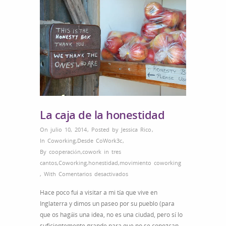
La caja de la honestidad
On julio 10, 2014
,
Posted by
Jessica Rico
,
In
Coworking
,
Desde CoWork3c
,
By
cooperación
,
cowork in tres
cantos
,
Coworking
,
honestidad
,
movimiento coworking
en
,
With
Comentarios desactivados
La
Hace poco fui a visitar a mi tía que vive en
caja
Inglaterra y dimos un paseo por su pueblo (para
de
que os hagáis una idea, no es una ciudad, pero sí lo
la
suficientemente grande para que no se conozcan