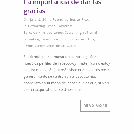
La importancia de dar las
gracias
On julio 2, 2014
,
Posted by
Jessica Rico
,
In
Coworking
,
Desde CoWork3c
,
By
cowork in tres cantos
,
Coworking
,
qué es el
coworking
,
trabajar en un espacio coworking
en
,
With
Comentarios desactivados
La
Si además de leer nuestro blog nos seguís en
importancia
nuestros perfiles de Facebook y Twitter (como estoy
de
segura que hacéis ) habréis visto que nuestros posts
dar
generalmente se centran en el aspecto más
las
cooperativo y humano del espacio. Y es que, si bien
gracias
es cierto que ahorrarse dinero en el…
READ MORE