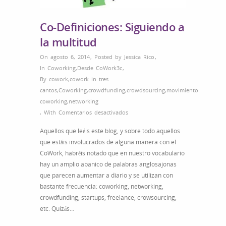
Co-Definiciones: Siguiendo a
la multitud
On agosto 6, 2014
,
Posted by
Jessica Rico
,
In
Coworking
,
Desde CoWork3c
,
By
cowork
,
cowork in tres
cantos
,
Coworking
,
crowdfunding
,
crowdsourcing
,
movimiento
coworking
,
networking
en
,
With
Comentarios desactivados
Co-
Aquellos que leéis este blog, y sobre todo aquellos
Definiciones:
que estáis involucrados de alguna manera con el
Siguiendo
CoWork, habréis notado que en nuestro vocabulario
a
hay un amplio abanico de palabras anglosajonas
la
que parecen aumentar a diario y se utilizan con
multitud
bastante frecuencia: coworking, networking,
crowdfunding, startups, freelance, crowsourcing,
etc. Quizás…