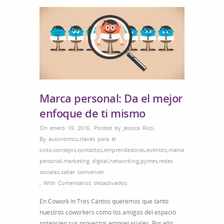
Marca personal: Da el mejor
enfoque de ti mismo
On enero 19, 2016
,
Posted by
Jessica Rico
,
By
autónomos
,
claves para el
éxito
,
consejos
,
contactos
,
emprendedores
,
eventos
,
marca
personal
,
marketing digital
,
networking
,
pymes
,
redes
sociales
,
saber convencer
en
,
With
Comentarios desactivados
Marca
En Cowork In Tres Cantos queremos que tanto
personal:
nuestros coworkers como los amigos del espacio
Da
potencien sus proyectos empresariales. Por ello