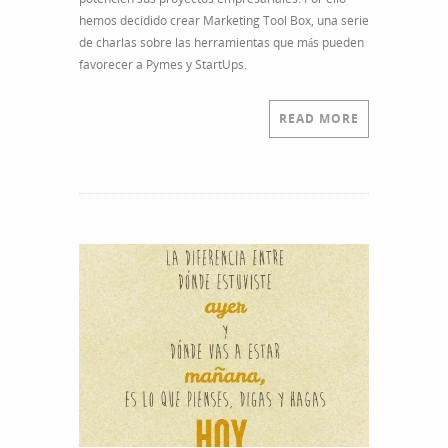
el
hemos decidido crear Marketing Tool Box, una serie
mejor
de charlas sobre las herramientas que más pueden
enfoque
favorecer a Pymes y StartUps.
de
ti
mismo
READ MORE