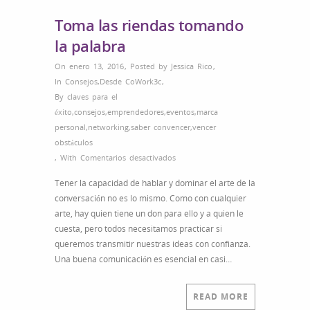
Toma las riendas tomando
la palabra
On enero 13, 2016
,
Posted by
Jessica Rico
,
In
Consejos
,
Desde CoWork3c
,
By
claves para el
éxito
,
consejos
,
emprendedores
,
eventos
,
marca
personal
,
networking
,
saber convencer
,
vencer
obstáculos
en
,
With
Comentarios desactivados
Toma
Tener la capacidad de hablar y dominar el arte de la
las
conversación no es lo mismo. Como con cualquier
riendas
arte, hay quien tiene un don para ello y a quien le
tomando
cuesta, pero todos necesitamos practicar si
la
queremos transmitir nuestras ideas con confianza.
palabra
Una buena comunicación es esencial en casi…
READ MORE