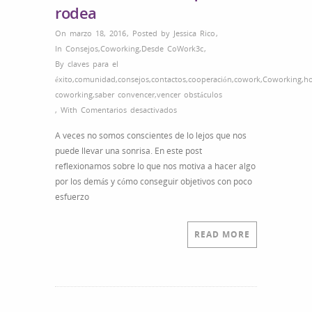
rodea
On marzo 18, 2016
,
Posted by
Jessica Rico
,
In
Consejos
,
Coworking
,
Desde CoWork3c
,
By
claves para el
éxito
,
comunidad
,
consejos
,
contactos
,
cooperación
,
cowork
,
Coworking
,
ho
coworking
,
saber convencer
,
vencer obstáculos
en
,
With
Comentarios desactivados
Una
A veces no somos conscientes de lo lejos que nos
sonrisa
puede llevar una sonrisa. En este post
tuya
reflexionamos sobre lo que nos motiva a hacer algo
puede
por los demás y cómo conseguir objetivos con poco
cambiar
esfuerzo
el
mundo
que
READ MORE
te
rodea